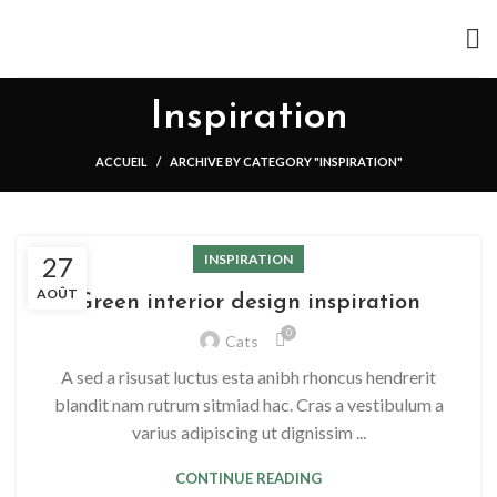
Inspiration
ACCUEIL
ARCHIVE BY CATEGORY "INSPIRATION"
27
INSPIRATION
AOÛT
Green interior design inspiration
0
Cats
A sed a risusat luctus esta anibh rhoncus hendrerit
blandit nam rutrum sitmiad hac. Cras a vestibulum a
varius adipiscing ut dignissim ...
CONTINUE READING